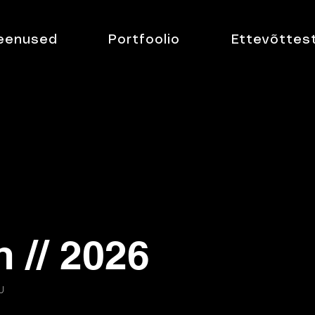
eenused
Portfoolio
Ettevõttes
 // 2026
U