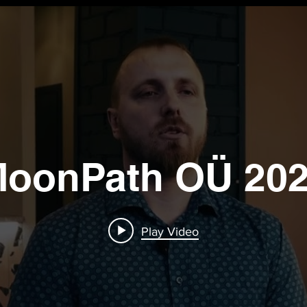
oonPath OÜ 20
Play Video